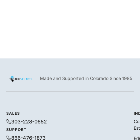
Made and Supported in Colorado Since 1985
SALES
IN
303-228-0652
Co
Es
SUPPORT
866-476-1873
Ed